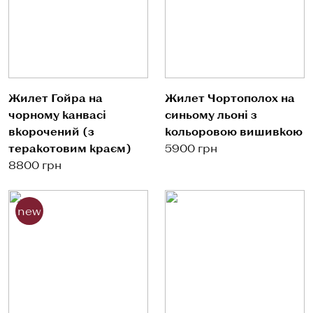
Жилет Гойра на
Жилет Чортополох на
чорному канвасі
синьому льоні з
вкорочений (з
кольоровою вишивкою
теракотовим краєм)
5900 грн
8800 грн
new