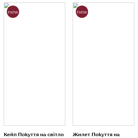
new
new
Кейп Покуття на світло
Жилет Покуття на