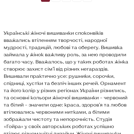
Українські жіночі вишиванки споконвіків
вважались втіленням творчості, народної
мудрості, традицій, любові та оберегу. Вишивка
займала у жінок важливу роль, за нею проводили
багато часу. Вважалось, що у таких роботах жінка
створює захист сім’ї від різних негараздів.
Вишивали практично усе: рушники, сорочки,
спідниці, хустки та безліч інших речей. Орнамент
та його колір у різних регіонах України різнились,
та основні кольори жіночої вишиванки – червоний
та білий – значили одне: краса, здоров’я та любов
втілювались червоними нитками, а білими
зображали чистоту та непорочність. Студія
«Гойра» у своїх авторських роботах успішно
втілює різноманітні дизайни. Жіночі вишиванки