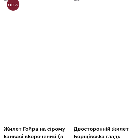
new
Жилет Гойра на сірому
Двосторонній жилет
канвасі вкорочений (з
Борщівська гладь