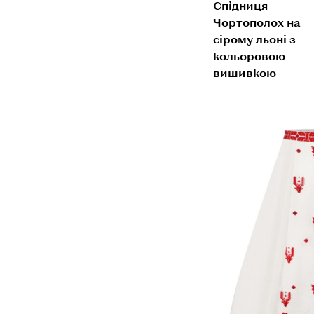
Спідниця
Чортополох на
сірому льоні з
кольоровою
вишивкою