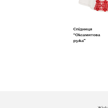
Спідниця
“Оксамитова
ружа”
Жінк