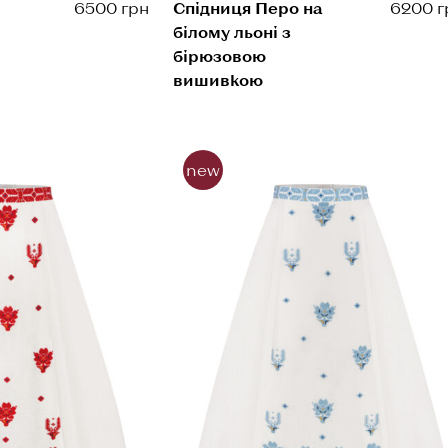
6500 грн
Спідниця Перо на
6200 г
білому льоні з
бірюзовою
вишивкою
new