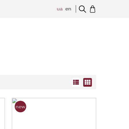
ua
en
new