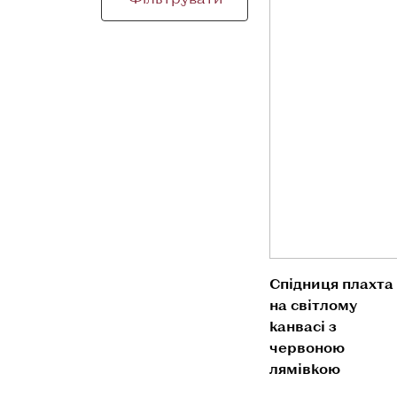
Спідниця плахта
на світлому
канвасі з
червоною
лямівкою