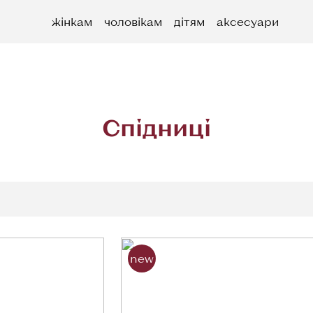
жінкам
чоловікам
дітям
аксесуари
Спідниці
new