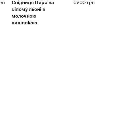
рн
Спідниця Перо на
6200 грн
білому льоні з
молочною
вишивкою