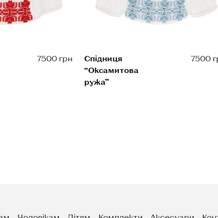
7500 грн
Спідниця
7500 г
“Оксамитова
ружа”
ам
Чоловікам
Дітям
Комплекти
Аксесуари
Кон