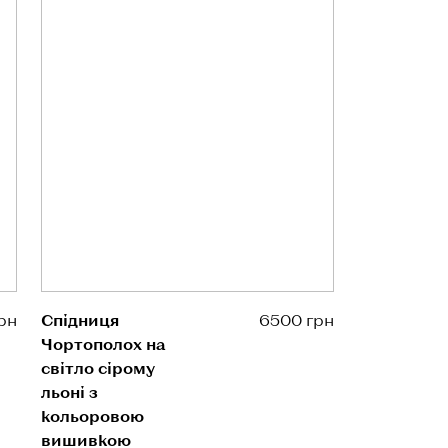
рн
Спідниця
6500 грн
Чортополох на
світло сірому
льоні з
кольоровою
вишивкою