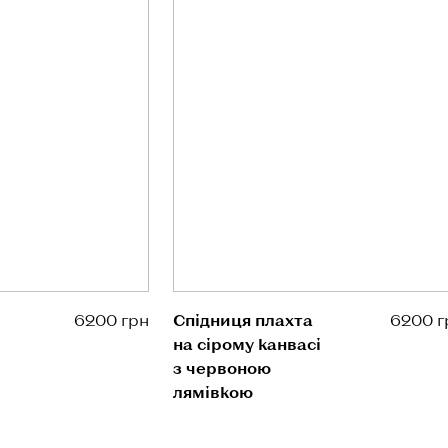
6200 грн
Спідниця плахта
6200 г
на сірому канвасі
з червоною
лямівкою