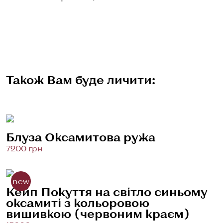
Також Вам буде личити:
Блуза Оксамитова ружа
7200 грн
new
Кейп Покуття на світло синьому
оксамиті з кольоровою
вишивкою (червоним краєм)