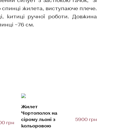
 спинці жилета, виступаюче плече.
і, китиці ручної роботи. Довжина
пинці ~76 см.
Жилет
Чортополох на
сірому льоні з
5900 грн
00 грн
кольоровою