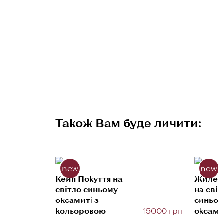
Також Вам буде личити:
new
new
Кейп Покуття на
Жиле
світло синьому
на св
оксамиті з
синь
кольоровою
15000 грн
оксам