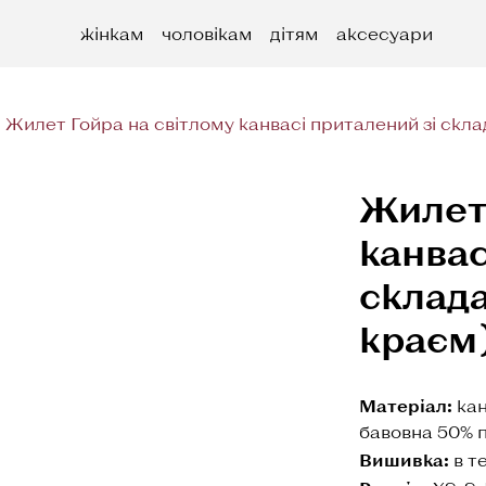
жінкам
чоловікам
дітям
аксесуари
Жилет Гойра на світлому канвасі приталений зі скл
Жилет 
канвас
склада
краєм
Матеріал:
кан
бавовна 50% п
Вишивка:
в т