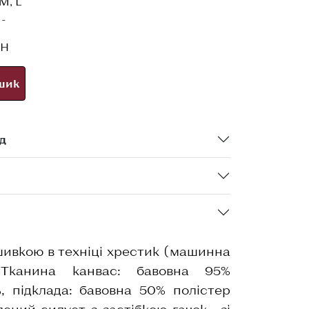
 M, L
-
РН
шик
д
ивкою в техніці хрестик (машинна
 Тканина канвас: бавовна 95%
, підклада: бавовна 50% полістер
ений силует з застібкою гачок, зі