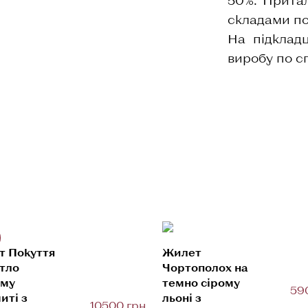
складами по
На підкладц
виробу по с
т Покуття
Жилет
ітло
Чортополох на
ому
темно сірому
59
иті з
льоні з
10500 грн