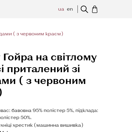
ua
en
адами ( з червоним краєм)
Гойра на світлому
і приталений зі
ми ( з червоним
)
вас: бавовна 95% полістер 5%, підклада:
олістер 50%.
ехніці хрестик (машинна вишивка)