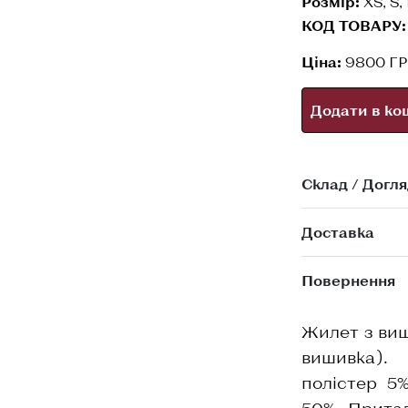
Розмір:
XS, S,
КОД ТОВАРУ:
Ціна:
9800 Г
Додати в ко
Склад / Догля
Доставка
Повернення
Жилет з виш
вишивка).
полістер 5%
50%. Притал