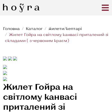
Головна
Каталог
жилети/кептарі
Жилет Гойра на світлому канвасі приталений зі
складами ( з червоним краєм)
Жилет Гойра на
світлому канвасі
приталений зі