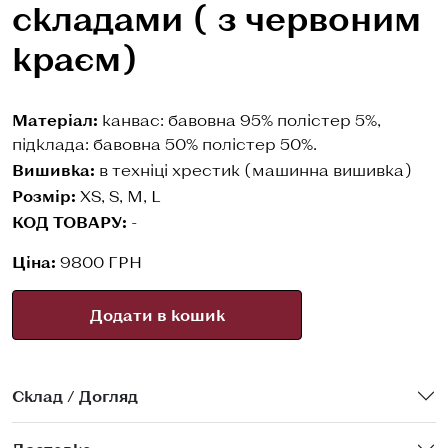
складами ( з червоним
краєм)
Матеріал:
канвас: бавовна 95% полістер 5%,
підклада: бавовна 50% полістер 50%.
Вишивка:
в техніці хрестик (машинна вишивка)
Розмір:
XS, S, M, L
КОД ТОВАРУ:
-
Ціна:
9800 ГРН
Додати в кошик
Склад / Догляд