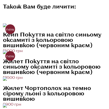
Також Вам буде личити:
new
Кейп Покуття на світло синьому
оксамиті з кольоровою
вишивкою (червоним краєм)
15000 грн
new
Жилет Покуття на світло
синьому оксамиті з кольоровою
вишивкою (червоним краєм)
10500 грн
Жилет Чортополох на темно
сірому льоні з кольоровою
вишивкою
5900 грн