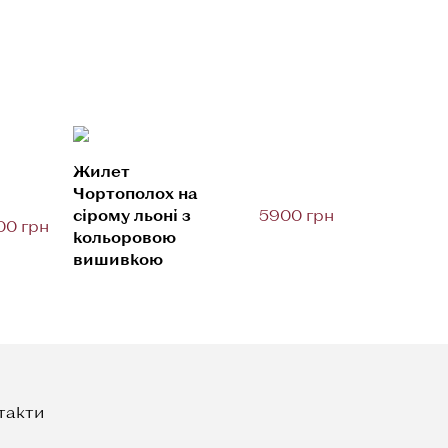
Жилет
Чортополох на
сірому льоні з
5900 грн
00 грн
кольоровою
вишивкою
такти