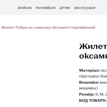
жінкам
чоловікам
дітям
аксесуари
Жилет Гойра на синьому оксамиті подовжений
Жилет
оксам
Матеріал:
окс
підкладка: ба
Вишивка:
виш
вишивка)
Розмір:
S, M, 
КОД ТОВАРУ: