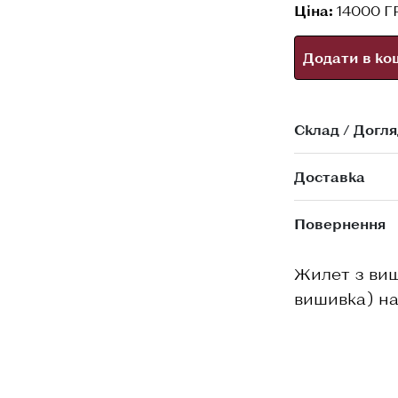
Ціна:
14000 Г
Додати в ко
Склад / Догля
Доставка
Повернення
Жилет з виш
вишивка) на