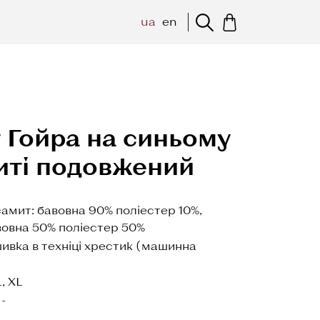
ua
en
 Гойра на синьому
иті подовжений
амит: бавовна 90% поліестер 10%,
вовна 50% поліестер 50%
ивка в техніці хрестик (машинна
L, XL
-