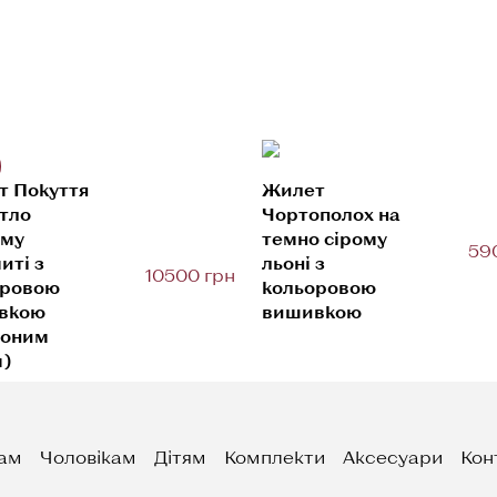
т Покуття
Жилет
ітло
Чортополох на
ому
темно сірому
59
иті з
льоні з
10500 грн
оровою
кольоровою
вкою
вишивкою
воним
м)
ам
Чоловікам
Дітям
Комплекти
Аксесуари
Кон