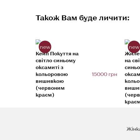
Також Вам буде личити:
new
new
Кейп Покуття на
Жиле
світло синьому
на св
оксамиті з
синь
кольоровою
15000 грн
оксам
вишивкою
коль
(червоним
виши
краєм)
(чер
крає
Жінк