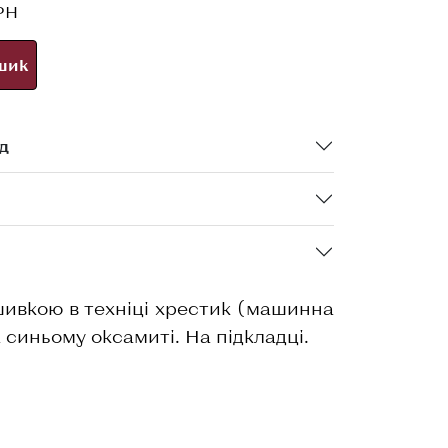
РН
шик
д
ивкою в техніці хрестик (машинна
 синьому оксамиті. На підкладці.