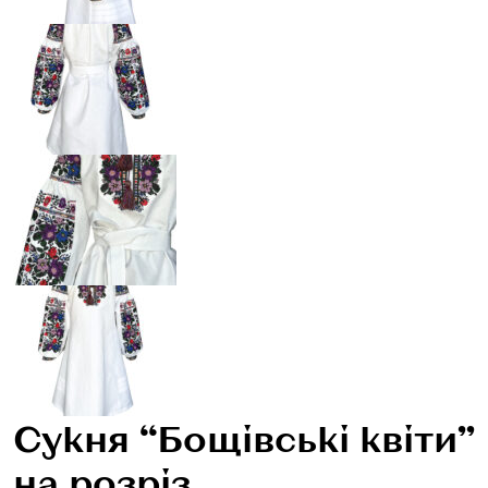
Сукня “Бощівські квіти”
на розріз