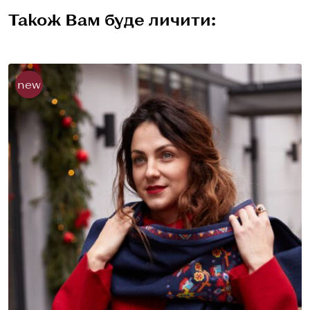
Також Вам буде личити:
new