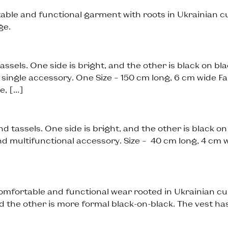
ble and functional garment with roots in Ukrainian c
ge.
sels. One side is bright, and the other is black on blac
single accessory. One Size – 150 cm long, 6 cm wide Fa
e, […]
tassels. One side is bright, and the other is black on b
and multifunctional accessory. Size – 40 cm long, 4 cm 
omfortable and functional wear rooted in Ukrainian cul
d the other is more formal black-on-black. The vest has