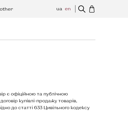
ua
en
other
ір є офіційною та публічною
договір купівлі-продажу товарів,
ідно до статті 633 Цивільного кодексу