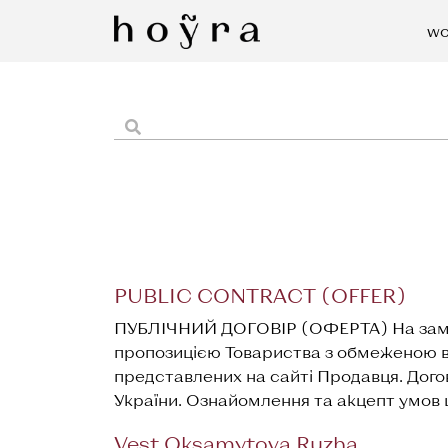
wo
PUBLIC CONTRACT (OFFER)
ПУБЛІЧНИЙ ДОГОВІР (ОФЕРТА) На замовл
пропозицією Товариства з обмеженою від
представлених на сайті Продавця. Догові
України. Ознайомлення та акцепт умов ц
Vest Oksamytova Ruzha