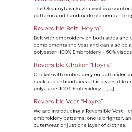
The Oksamytova Ruzha vest is a comforta
patterns and handmade elements – frin
Reversible Belt “Hoyra”
Belt with embroidery on both sides and tas
complements the Vest and can also be a 
polyester -100% Embroidery – 50% viscos
Reversible Сhoker “Hoyra”
Choker with embroidery on both sides and 
necklace or headpiece. It is a versatile 
polyester -100% Embroidery – […]
Reversible Vest “Hoyra”
We are introducing a Reversible Vest – c
embroidery patterns: one is brighter, an
outerwear or just one layer of clothes.