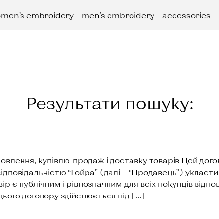
men’s embroidery
men’s embroidery
accessories
Результати пошуку:
ення, купівлю-продаж і доставку товарів Цей догов
повідальністю “Гойра” (далі – “Продавець”) укласти 
р є публічним і рівнозначним для всіх покупців відпов
ього договору здійснюється під […]